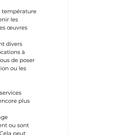
de température 
nir les 
les œuvres 
nt divers 
ocations à 
vous de poser 
ion ou les 
services 
encore plus 
age 
nt ou sont 
Cela peut 