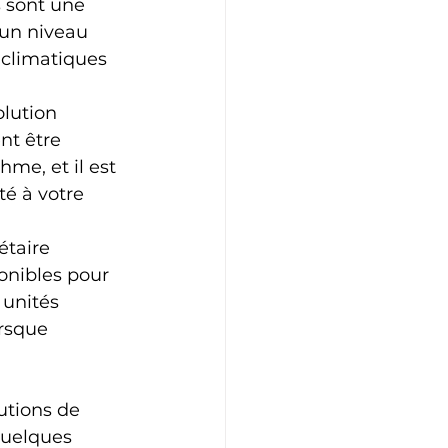
 sont une 
un niveau 
 climatiques 
lution 
nt être 
hme, et il est 
té à votre 
étaire 
ponibles pour 
 unités 
rsque 
tions de 
quelques 