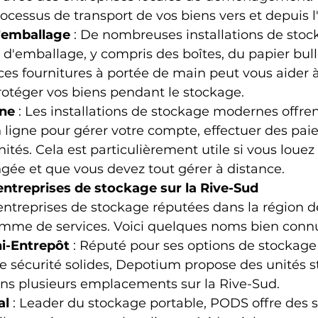
rocessus de transport de vos biens vers et depuis l'
'emballage
 : De nombreuses installations de sto
d'emballage, y compris des boîtes, du papier bull
 ces fournitures à portée de main peut vous aider 
rotéger vos biens pendant le stockage.
gne
 : Les installations de stockage modernes offre
n ligne pour gérer votre compte, effectuer des pa
nités. Cela est particulièrement utile si vous louez
gée et que vous devez tout gérer à distance.
 entreprises de stockage sur la Rive-Sud
s entreprises de stockage réputées dans la région d
amme de services. Voici quelques noms bien connu
i-Entrepôt
 : Réputé pour ses options de stockage f
 sécurité solides, Depotium propose des unités s
ans plusieurs emplacements sur la Rive-Sud.
al
 : Leader du stockage portable, PODS offre des s