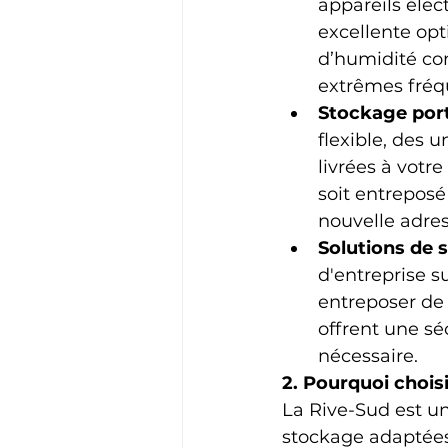
appareils élec
excellente op
d’humidité con
extrêmes fréqu
Stockage por
flexible, des
livrées à votre
soit entreposé 
nouvelle adres
Solutions de 
d'entreprise s
entreposer de 
offrent une sé
nécessaire.
2. Pourquoi choisi
La Rive-Sud est u
stockage adaptées