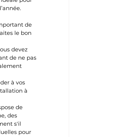
 idéale pour 
l’année.
important de 
aites le bon 
vous devez 
tant de ne pas 
galement 
der à vos 
tallation à 
ispose de 
e, des 
nt s'il 
uelles pour 