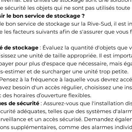
ivernal. Les unités de stockage sont une solution
 sécurité les objets qui ne sont pas utilisés toute 
r le bon service de stockage ?
le bon service de stockage sur la Rive-Sud, il est 
les facteurs suivants afin de s'assurer que vous f
ité de stockage
 : Évaluez la quantité d'objets que 
sissez une unité de taille appropriée. Il est impor
 payer pour plus d'espace que nécessaire, mais é
us-estimer et de surcharger une unité trop petite.
: Pensez à la fréquence à laquelle vous devrez accé
avez besoin d'un accès régulier, choisissez une ins
 des horaires d’ouverture flexibles.
ues de sécurité
 : Assurez-vous que l'installation d
urité adéquates, telles que des systèmes d'alarm
rveillance et un accès sécurisé. Demandez égaleme
tions supplémentaires, comme des alarmes individ