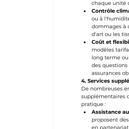
chaque unité 
Contrôle clim
ou à l'humidit
dommages à de
d'art ou les tis
Coût et flexibi
modèles tarifai
long terme ou 
des questions 
assurances obl
4. Services supp
De nombreuses entr
supplémentaires q
pratique :
Assistance 
proposent des
en partenaria