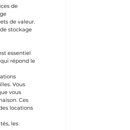
ices de 
ge 
ts de valeur. 
 de stockage 
st essentiel 
 qui répond le 
lations 
lles. Vous 
que vous 
maison. Ces 
des locations 
és, les 