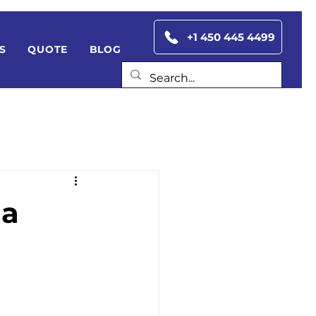
+1 450 445 4499
S
QUOTE
BLOG
la