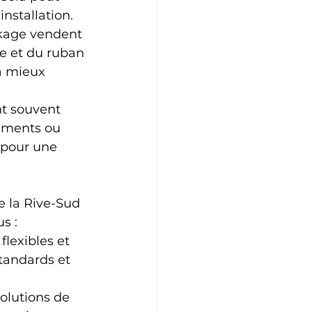
installation.
ckage vendent 
e et du ruban 
à mieux 
nt souvent 
iements ou 
 pour une 
e la Rive-Sud 
s :
lexibles et 
tandards et 
olutions de 