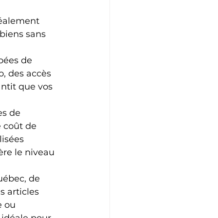
déalement 
 biens sans 
ipées de 
, des accès 
ntit que vos 
es de 
 coût de 
lisées 
ère le niveau 
uébec, de 
 articles 
e ou 