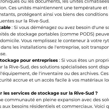
troniques ou les documents, les unités climatisées
tion. Ces unités maintiennent une température et 
stants, protégeant ainsi vos biens des conditions
entes sur la Rive-Sud.
table
 : Si vous déménagez ou avez besoin d'une so
 unités de stockage portables (comme PODS) peuve
 domicile. Vous remplissez le conteneur à votre ryt
dans les installations de l'entreprise, soit transpor
se.
stockage pour entreprises
 : Si vous êtes un propri
ur la Rive-Sud, des solutions spécialisées sont dis
l'équipement, de l'inventaire ou des archives. Ces
curité accrue et un accès facile à vos matériaux lo
r les services de stockage sur la Rive-Sud ?
ne communauté en pleine expansion avec des solu
 aux besoins résidentiels et commerciaux. Voici 