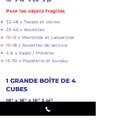
Pour les objets fragiles
32-48 x Tasses et verres
25-40 x Assiettes
10-15 x Marmites et casseroles
10-18 x Assiettes de service
4-6 x Vases / théières
15-30 x Papeterie et bureau
1 GRANDE BOÎTE DE 4
CUBES
18" x 18" x 16" 3 pi³
Pour les articles volumineux et
légers
3-6 couvertures