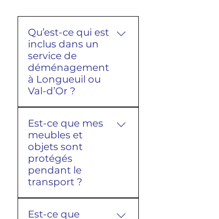
Qu’est-ce qui est
inclus dans un
service de
déménagement
à Longueuil ou
Val-d’Or ?
Un service de
Est-ce que mes
déménagement entre
meubles et
Longueuil et Val-d’Or
objets sont
inclut généralement la
protégés
prise en charge complète
pendant le
de vos biens, depuis
transport ?
l’emballage jusqu’au
transport et à la livraison
Oui, tous les objets sont
dans votre nouveau
Est-ce que
protégés avec des
domicile. Les