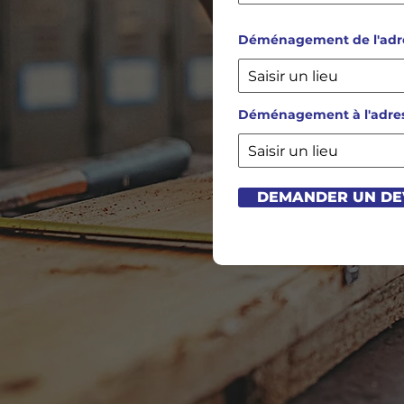
i
r
e
Déménagement de l'adr
d
Déménagement à l'adre
DEMANDER UN DE