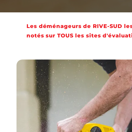
Les déménageurs de RIVE-SUD le
notés sur TOUS les sites d'évaluat