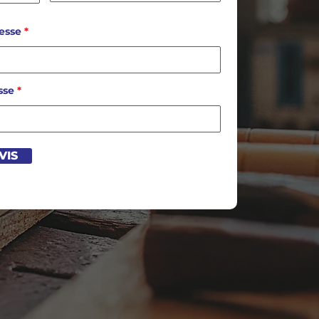
esse
sse
VIS