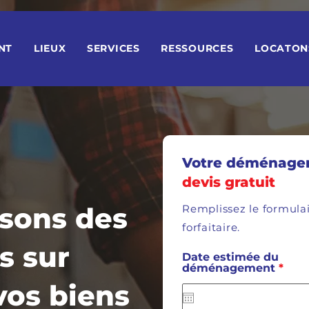
NT
LIEUX
SERVICES
RESSOURCES
LOCATON
Votre déménage
devis gratuit
sons des
Remplissez le formulai
forfaitaire.
s sur
Date estimée du
r
déménagement
*
e
vos biens
q
u