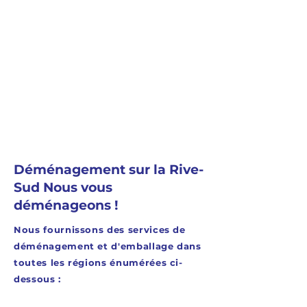
équipe réduite peut
transparente du coût du
suffire, tandis que pour
service, sans
un déménagement plus
engagement.
important, plusieurs
déménageurs seront
mobilisés afin d’assurer
un service rapide et
efficace. L’équipe peut
être ajustée selon vos
besoins spécifiques pour
Déménagement sur la Rive-
optimiser le temps et la
Sud Nous vous
sécurité du transport.
déménageons !
Nous fournissons des services de
déménagement et d'emballage dans
toutes les régions énumérées ci-
dessous :