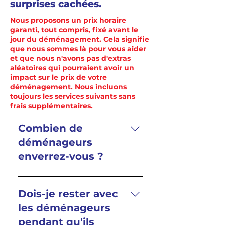
surprises cachées.
Nous proposons un prix horaire
garanti, tout compris, fixé avant le
jour du déménagement. Cela signifie
que nous sommes là pour vous aider
et que nous n'avons pas d'extras
aléatoires qui pourraient avoir un
impact sur le prix de votre
déménagement. Nous incluons
toujours les services suivants sans
frais supplémentaires.
Combien de
déménageurs
enverrez-vous ?
En fonction de la taille de
votre déménagement, votre
Dois-je rester avec
équipe de déménageurs
les déménageurs
sera composée de 2/3/4 ou 5
pendant qu'ils