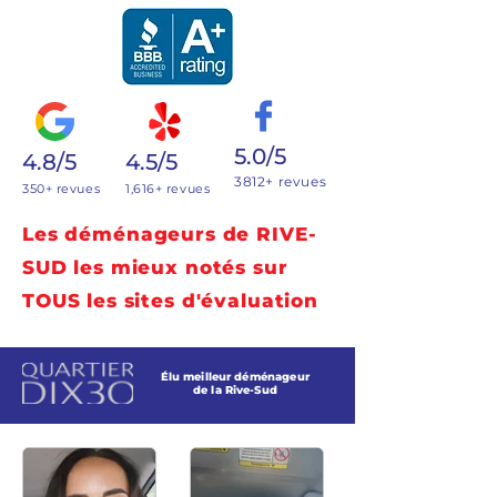
5.0/5
4.8/5
4.5/5
3812+ revues
350+ revues
1,616+ revues
Les déménageurs de RIVE-
SUD les mieux notés sur
TOUS les sites d'évaluation
Élu meilleur déménageur
de la Rive-Sud