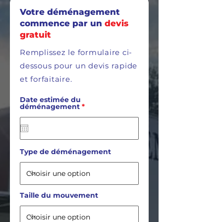
Votre déménagement
commence par un
devis
gratuit
Remplissez le formulaire ci-
dessous pour un devis rapide
et forfaitaire.
Date estimée du
r
déménagement
*
e
q
u
i
r
e
Type de déménagement
d
Taille du mouvement