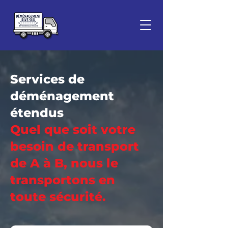
Services de
déménagement
étendus
Quel que soit votre
besoin de transport
de A à B, nous le
transportons en
toute sécurité.