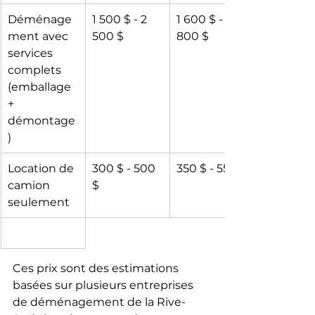
Déménage
1 500 $ - 2 
1 600 $ - 2 
ment avec 
500 $
800 $
services 
complets 
(emballage 
+ 
démontage
)
Location de 
300 $ - 500 
350 $ - 550 $
camion 
$
seulement
Ces prix sont des estimations 
basées sur plusieurs entreprises 
de déménagement de la Rive-