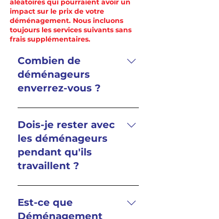
aléatoires qui pourraient avoir un
impact sur le prix de votre
déménagement. Nous incluons
toujours les services suivants sans
frais supplémentaires.
Combien de
déménageurs
enverrez-vous ?
En fonction de la taille de
votre déménagement, votre
Dois-je rester avec
équipe de déménageurs
les déménageurs
sera composée de 2/3/4 ou 5
pendant qu'ils
personnes ! Pour un
travaillent ?
appartement d'une ou deux
chambres à coucher, une
Vous ou quelqu'un en votre
équipe de 3 personnes est la
nom (veuillez fournir le nom
Est-ce que
plus courante, mais nous
et le contact avant le
Déménagement
envoyons des équipes avec