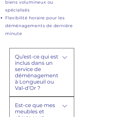
biens volumineux ou
spécialisés
Flexibilité horaire pour les
déménagements de dernière
minute
Qu’est-ce qui est
inclus dans un
service de
déménagement
à Longueuil ou
Val-d’Or ?
Un service de
Est-ce que mes
déménagement entre
meubles et
Longueuil et Val-d’Or