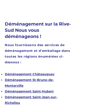
un service rapide et
efficace. L’équipe peut
être ajustée selon vos
besoins spécifiques pour
Déménagement sur la Rive-
optimiser le temps et la
Sud Nous vous
sécurité du transport.
déménageons !
Nous fournissons des services de
déménagement et d'emballage dans
toutes les régions énumérées ci-
dessous :
Déménagement Châteauguay
Déménagement St-Bruno-de-
Montarville
Déménagement Saint-Hubert
Déménagement Saint-Jean-sur-
Richelieu