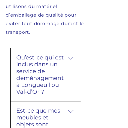
utilisons du matériel
d’emballage de qualité pour
éviter tout dommage durant le
transport.
Qu’est-ce qui est
inclus dans un
service de
déménagement
à Longueuil ou
Val-d’Or ?
Un service de
Est-ce que mes
déménagement entre
meubles et
Longueuil et Val-d’Or
objets sont
inclut généralement la