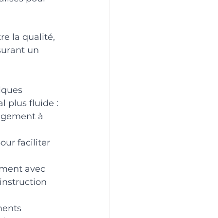
 la qualité, 
urant un 
lques 
plus fluide :
nagement à 
ur faciliter 
ement avec 
instruction 
ments 