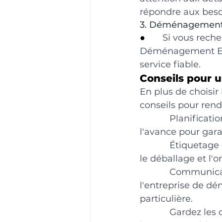
répondre aux besoi
3. Déménagement
●       
Si vous rech
Déménagement Econ
service fiable.
Conseils pour 
En plus de choisi
conseils pour ren
Planificati
l'avance pour garan
Étiquetage 
le déballage et l
Communicat
l'entreprise de dé
particulière.
Gardez les 