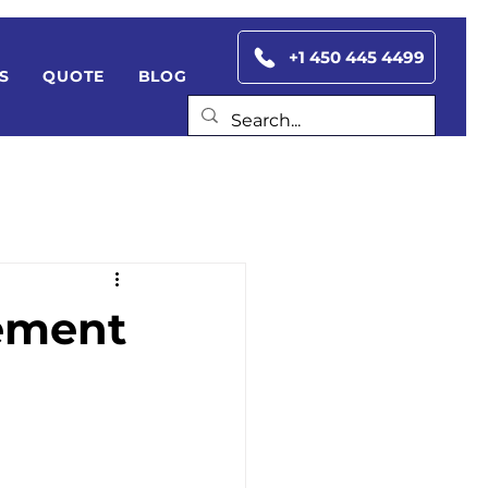
+1 450 445 4499
S
QUOTE
BLOG
ement