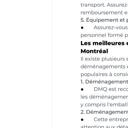
transport. Assure
remboursement e
5. Équipement et 
●       
Assurez-vous 
personnel formé p
Les meilleures
Montréal
Il existe plusieurs
déménagements ent
populaires à consi
1. Déménagement 
●       
DMQ est reco
les déménagements
y compris l'emball
2. Déménagement 
●       
Cette entrepr
attention aux déta