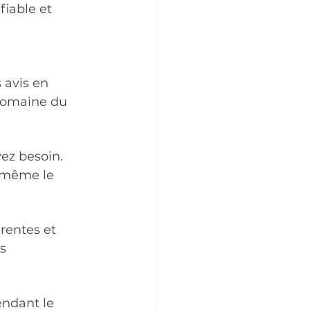
fiable et 
 avis en 
 domaine du 
ez besoin. 
t même le 
rentes et 
s 
endant le 