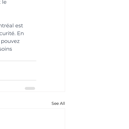
 le 
réal est 
urité. En 
s pouvez 
soins 
See All