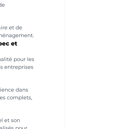
de 
re et de 
déménagement.
ec et 
alité pour les 
 entreprises 
rience dans 
es complets, 
l et son 
lisés pour 