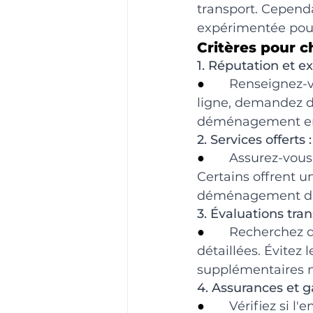
transport. Cependan
expérimentée pou
Critères pour 
1. Réputation et e
●       
Renseignez-vo
ligne, demandez de
déménagement en
2. Services offerts :
●       
Assurez-vous 
Certains offrent u
déménagement d'ob
3. Évaluations tra
●       
Recherchez de
détaillées. Évitez 
supplémentaires n
4. Assurances et ga
●       
Vérifiez si l