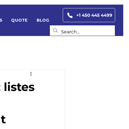
+1 450 445 4499
S
QUOTE
BLOG
listes
t