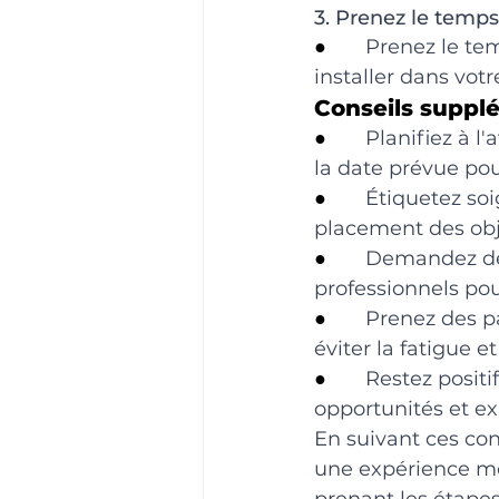
3. Prenez le temps
●       
Prenez le tem
installer dans vot
Conseils suppl
●       
Planifiez à 
la date prévue pou
●       
Étiquetez soi
placement des obj
●       
Demandez de l
professionnels pou
●       
Prenez des pa
éviter la fatigue et
●       
Restez positi
opportunités et ex
En suivant ces con
une expérience moi
prenant les étapes