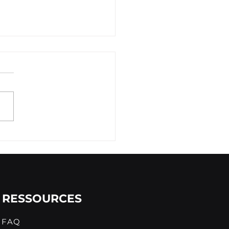
quoi Choisir une
eprise de
énagement à
ueuil ?
RESSOURCES
FAQ