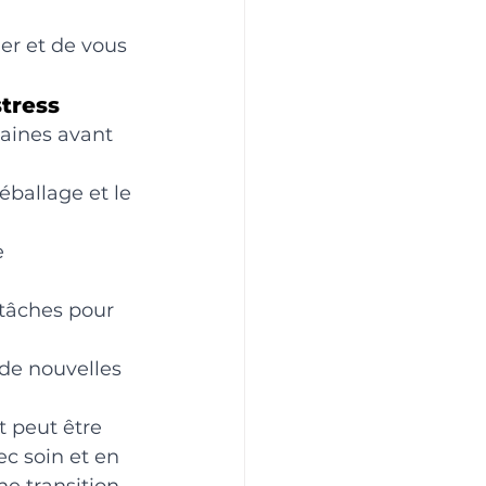
er et de vous 
tress
aines avant 
ballage et le 
e 
 tâches pour 
de nouvelles 
 peut être 
c soin et en 
e transition 