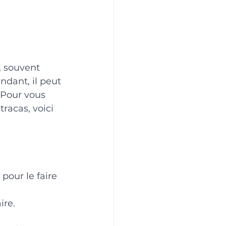
 souvent 
dant, il peut 
 Pour vous 
racas, voici 
our le faire 
ire.