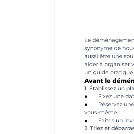
Le déménagement e
synonyme de nouve
aussi être une sou
aider à organiser 
un guide pratiqu
Avant le démé
1. Établissez un pla
●       
Fixez une da
●       
Réservez une
vous-même.
●       
Faites un inv
2. Triez et débarra