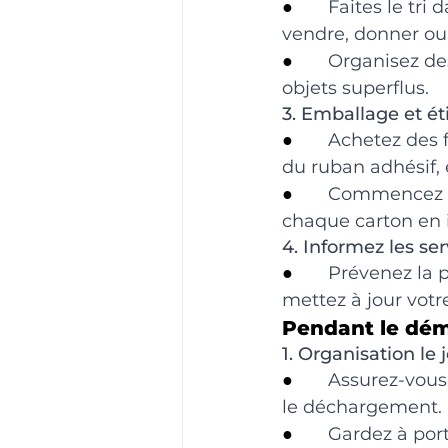
●       
Faites le tri
vendre, donner ou 
●       
Organisez de
objets superflus.
3. Emballage et ét
●       
Achetez des f
du ruban adhésif, 
●       
Commencez à e
chaque carton en i
4. Informez les se
●       
Prévenez la p
mettez à jour votr
Pendant le d
1. Organisation le j
●       
Assurez-vous 
le déchargement.
●       
Gardez à por