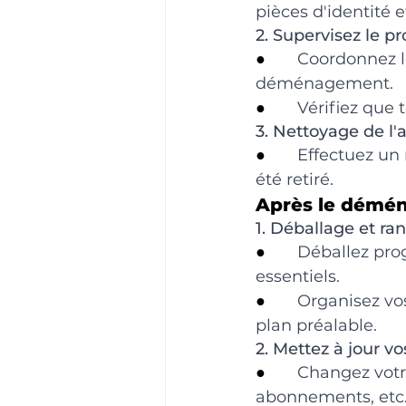
pièces d'identité e
2. Supervisez le pr
●       
Coordonnez l
déménagement.
●       
Vérifiez que 
3. Nettoyage de l'
●       
Effectuez un 
été retiré.
Après le démé
1. Déballage et ra
●       
Déballez pro
essentiels.
●       
Organisez vo
plan préalable.
2. Mettez à jour vo
●       
Changez votre
abonnements, etc