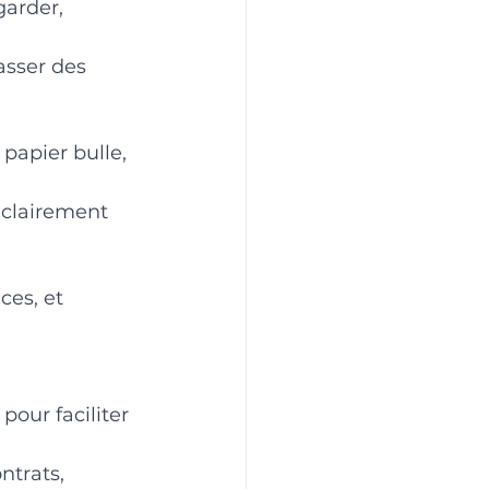
garder, 
sser des 
papier bulle, 
 clairement 
ces, et 
our faciliter 
trats, 