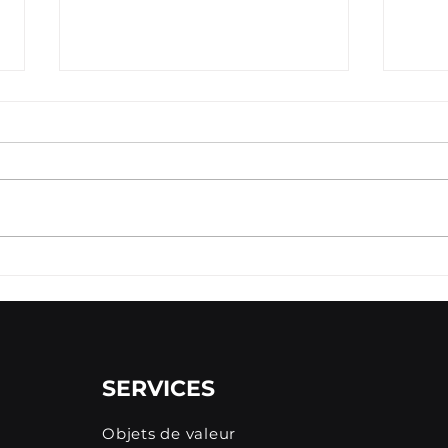
Comment Préparer Votre
Pour
Déménagement à
Entr
Longueuil Étape par
Dém
Étape
Long
SERVICES
Objets de valeur