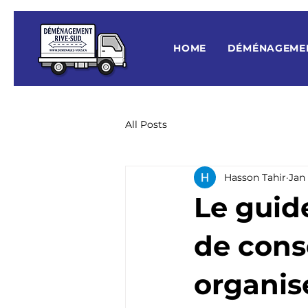
HOME
DÉMÉNAGEME
All Posts
Hasson Tahir
Jan
Le guid
de conse
organi