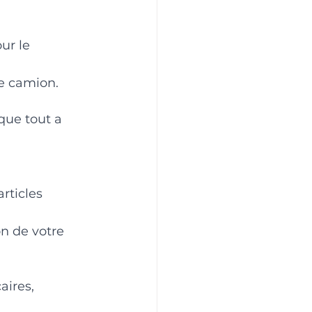
ur le 
le camion.
que tout a 
rticles 
n de votre 
ires, 