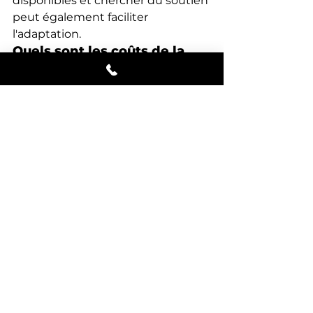
disponibles et chercher du soutien 
peut également faciliter 
l'adaptation.
Quels sont les coûts de la 
vie au Canada comparés à 
d'autres pays ?
Le coût de la vie au Canada varie 
selon les régions. Les grandes villes 
peuvent être
See All
Recent Posts