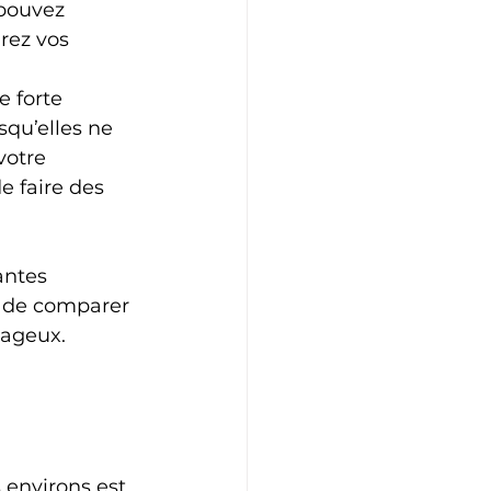
pouvez 
rez vos 
 forte 
qu’elles ne 
votre 
 faire des 
antes 
, de comparer 
tageux.
 environs est 