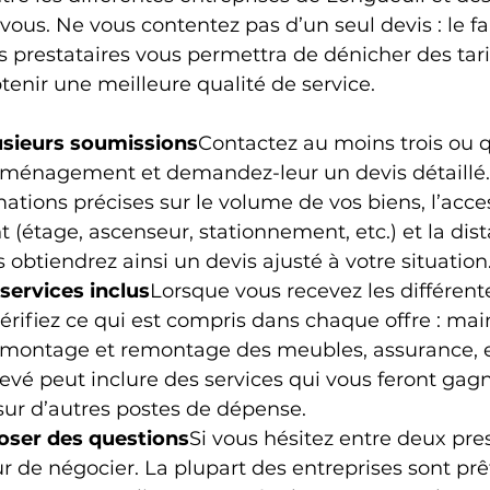
ous. Ne vous contentez pas d’un seul devis : le fai
s prestataires vous permettra de dénicher des tari
btenir une meilleure qualité de service.
sieurs soumissions
Contactez au moins trois ou q
éménagement et demandez-leur un devis détaillé.
ations précises sur le volume de vos biens, l’acces
 (étage, ascenseur, stationnement, etc.) et la dist
 obtiendrez ainsi un devis ajusté à votre situation
services inclus
Lorsque vous recevez les différent
érifiez ce qui est compris dans chaque offre : mai
montage et remontage des meubles, assurance, etc
élevé peut inclure des services qui vous feront ga
 sur d’autres postes de dépense.
oser des questions
Si vous hésitez entre deux pres
r de négocier. La plupart des entreprises sont prêt