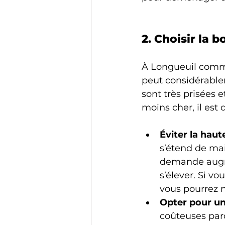
2. Choisir la
À Longueuil comme
peut considérablem
sont très prisées 
moins cher, il est
Éviter la haut
s’étend de mai 
demande augme
s’élever. Si v
vous pourrez n
Opter pour un
coûteuses par