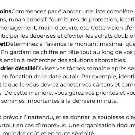
soins
Commencez par élaborer une liste complète 
ns, ruban adhésif, fournitures de protection, locat
énagement, main-d’œuvre, etc. Cette vision d’e
ticiper les dépenses et d’éviter les achats doublon
et
Déterminez à l’avance le montant maximal que
. En gardant ce chiffre en tête tout au long de vos 
s enclin à rechercher des solutions abordables.
drier détaillé
Divisez vos tâches semaine après se
 en fonction de la date butoir. Par exemple, identif
t laquelle vous devrez acheter vos cartons et co
s. De cette manière, vous gérez vos priorités et vo
 sommes importantes à la dernière minute.
st prévoir l’inattendu, et se donner la souplesse d’a
rtout en cas d’imprévus. Une organisation rigoureu
moindre coût et en toute sérénité.