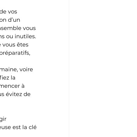
de vos 
ion d’un 
nsemble vous 
s ou inutiles.
 vous êtes 
préparatifs, 
maine, voire 
iez la 
mmencer à 
us évitez de 
gir 
se est la clé 