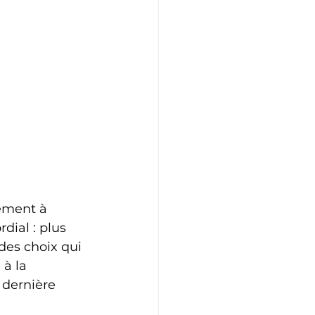
ement à 
dial : plus 
des choix qui 
à la 
dernière 