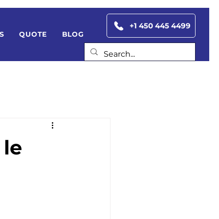
+1 450 445 4499
S
QUOTE
BLOG
le