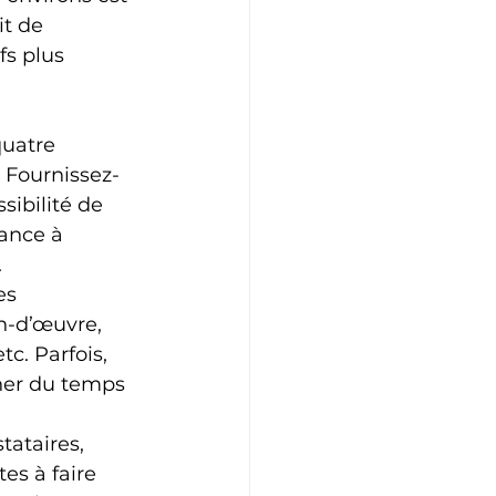
t de 
fs plus 
uatre 
 Fournissez-
sibilité de 
ance à 
.
es 
n-d’œuvre, 
. Parfois, 
gner du temps 
tataires, 
es à faire 