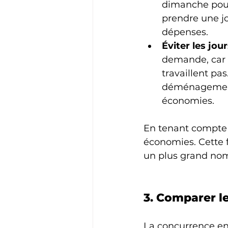
dimanche pour
prendre une j
dépenses.
Éviter les jour
demande, car 
travaillent pas
déménagement 
économies.
En tenant compte d
économies. Cette f
un plus grand nomb
3. Comparer l
La concurrence ent