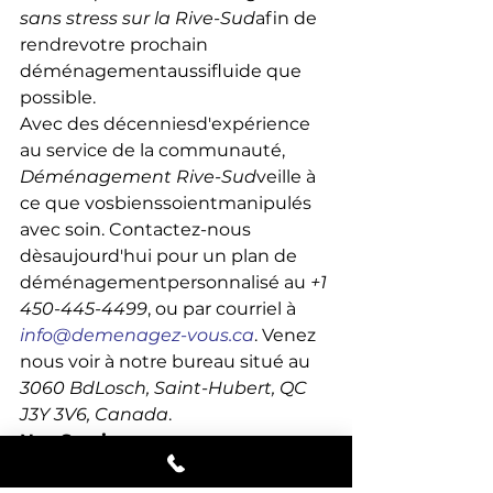
sans stress sur la Rive-Sud
afin de 
rendrevotre prochain 
déménagementaussifluide que 
possible.
Avec des décenniesd'expérience 
au service de la communauté, 
Déménagement Rive-Sud
veille à 
ce que vosbienssoientmanipulés 
avec soin. Contactez-nous 
dèsaujourd'hui pour un plan de 
déménagementpersonnalisé au 
+1 
450-445-4499
, ou par courriel à 
info@demenagez-vous.ca
. Venez 
nous voir à notre bureau situé au 
3060 BdLosch, Saint-Hubert, QC 
J3Y 3V6, Canada
.
Nos Services
Chez 
Déménagement Rive-Sud
, 