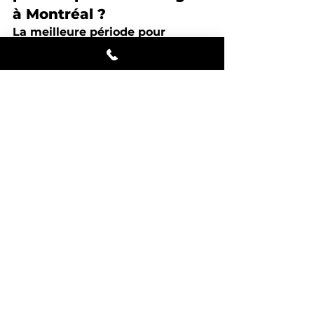
à Montréal ?
La meilleure période pour 
déménager à Montréal est en 
dehors de la haute saison, c'est-
à-dire au printemps ou en hiver, 
pour bénéficier de tarifs réduits.
Comment estimer le coût 
d’un déménagement ?
Estimez le coût d’un 
déménagement en demandant 
des devis détaillés à plusieurs 
déménageurs, en tenant compte 
de la distance, du volume à 
déménager et des services 
supplémentaires.
Quels sont les services 
inclus dans un 