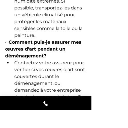
humidité extrêmes. Si 
possible, transportez-les dans 
un véhicule climatisé pour 
protéger les matériaux 
sensibles comme la toile ou la 
peinture.
·  
Comment puis-je assurer mes 
œuvres d'art pendant un 
déménagement?
Contactez votre assureur pour 
vérifier si vos œuvres d'art sont 
couvertes durant le 
déménagement, ou 
demandez à votre entreprise 
de déménagement si elle offre 
une assurance spécifique pour 
les objets de grande valeur.
·  
Combien de temps avant le 
déménagement devrais-je 