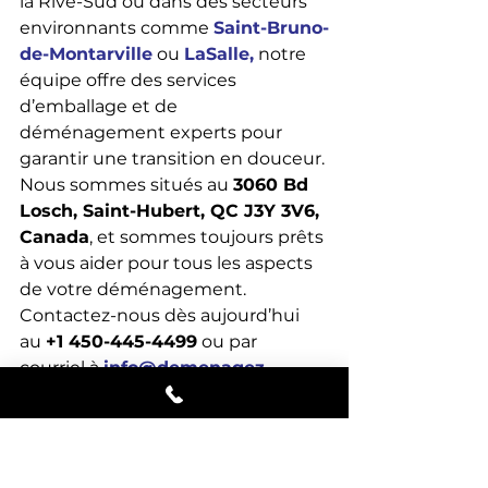
la Rive-Sud ou dans des secteurs 
environnants comme 
Saint-Bruno-
de-Montarville
 ou 
LaSalle,
 notre 
équipe offre des services 
d’emballage et de 
déménagement experts pour 
garantir une transition en douceur.
Nous sommes situés au 
3060 Bd 
Losch, Saint-Hubert, QC J3Y 3V6, 
Canada
, et sommes toujours prêts 
à vous aider pour tous les aspects 
de votre déménagement. 
Contactez-nous dès aujourd’hui 
au 
+1 450-445-4499
 ou par 
courriel à 
info@demenagez-
vous.ca
 pour obtenir une 
estimation gratuite.
Nos Services
Chez 
Déménagement Rive-Sud
, 